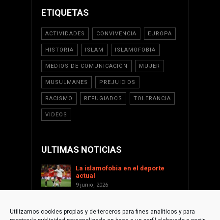
ETIQUETAS
ACTIVIDADES
CONVIVENCIA
EUROPA
HISTORIA
ISLAM
ISLAMOFOBIA
MEDIOS DE COMUNICACIÓN
MUJER
MUSULMANES
PREJUICIOS
RACISMO
REFUGIADOS
TOLERANCIA
VIDEOS
ULTIMAS NOTICIAS
La islamofobia en el deporte
actual
9 junio, 2026
Saint Levant como voz cultural
contra la islamofobia
Utilizamos cookies propias y de terceros para fines analíticos y para
17 enero, 2026