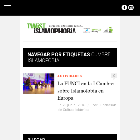
NAVEGAR POR ETIQUETAS
CUMBRE
ISLAMOFOBIA
0
ACTIVIDADES
La FUNCI en la I Cumbre
sobre Islamofobia en
Europa
En 29 junio, 2016
/
Por
Fundación
de Cultura Islámica