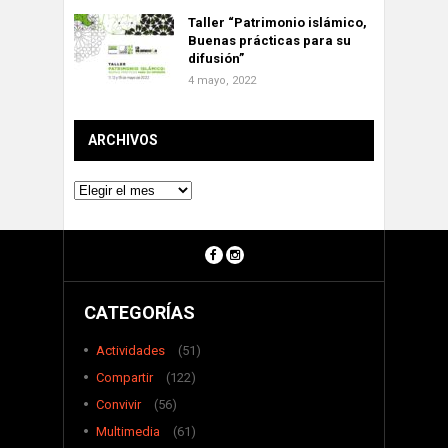
Taller “Patrimonio islámico,
Buenas prácticas para su
difusión”
4 mayo, 2022
ARCHIVOS
Archivos
CATEGORÍAS
Actividades
(51)
Compartir
(122)
Convivir
(56)
Multimedia
(61)