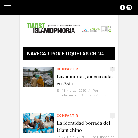
NAVEGAR POR ETIQUETAS
CHINA
0
COMPARTIR
Las minorías, amenazadas
en Asia
En 11 marzo, 2020
/
Por
Fundación de Cultura Islámica
0
COMPARTIR
La identidad borrada del
islam chino
En 22 junio, 2019
/
Por
Fundación