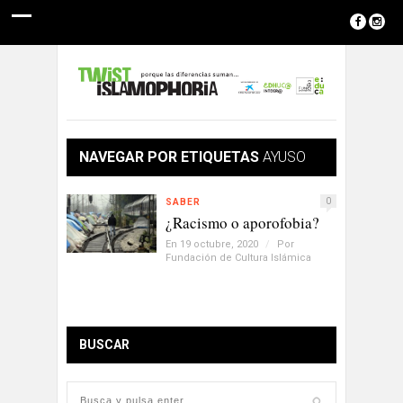
NAVEGAR POR ETIQUETAS
AYUSO
0
SABER
¿Racismo o aporofobia?
En 19 octubre, 2020
/
Por
Fundación de Cultura Islámica
BUSCAR