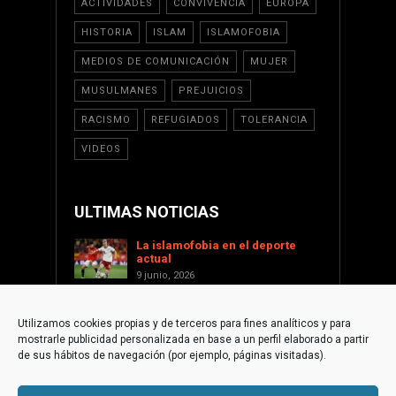
ACTIVIDADES
CONVIVENCIA
EUROPA
HISTORIA
ISLAM
ISLAMOFOBIA
MEDIOS DE COMUNICACIÓN
MUJER
MUSULMANES
PREJUICIOS
RACISMO
REFUGIADOS
TOLERANCIA
VIDEOS
ULTIMAS NOTICIAS
La islamofobia en el deporte
actual
9 junio, 2026
Saint Levant como voz cultural
contra la islamofobia
Utilizamos cookies propias y de terceros para fines analíticos y para
17 enero, 2026
mostrarle publicidad personalizada en base a un perfil elaborado a partir
Apoyar a Palestina desde la
de sus hábitos de navegación (por ejemplo, páginas visitadas).
sociedad civil internacional
1 diciembre, 2025