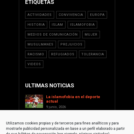
ETIQUETAS
ACTIVIDADES
CONVIVENCIA
EUROPA
HISTORIA
ISLAM
ISLAMOFOBIA
MEDIOS DE COMUNICACIÓN
MUJER
MUSULMANES
PREJUICIOS
RACISMO
REFUGIADOS
TOLERANCIA
VIDEOS
ULTIMAS NOTICIAS
La islamofobia en el deporte
actual
9 junio, 2026
Saint Levant como voz cultural
contra la islamofobia
Utilizamos cookies propias y de terceros para fines analíticos y para
17 enero, 2026
mostrarle publicidad personalizada en base a un perfil elaborado a partir
Apoyar a Palestina desde la