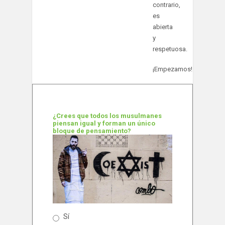
contrario,
es
abierta
y
respetuosa.
¡Empezamos!
¿Crees que todos los musulmanes
piensan igual y forman un único
bloque de pensamiento?
Sí