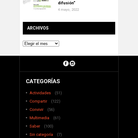
difusión”
4 mayo, 2022
ARCHIVOS
Archivos
CATEGORÍAS
Actividades
(51)
Compartir
(122)
Convivir
(56)
Multimedia
(61)
Saber
(100)
Sin categoría
(7)