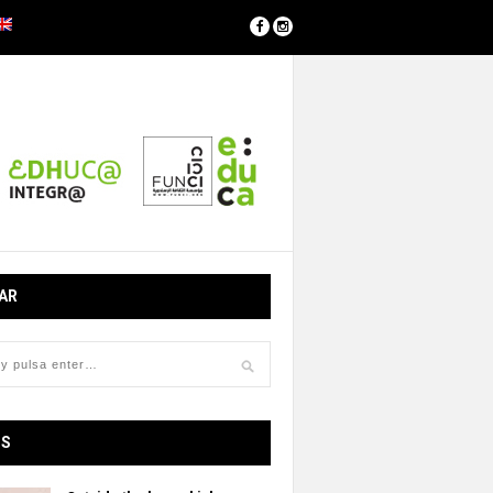
AR
OS