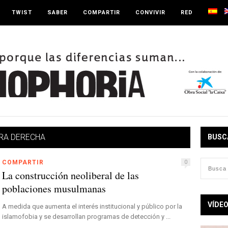
TWIST
SABER
COMPARTIR
CONVIVIR
RED
RA DERECHA
BUSC
COMPARTIR
0
La construcción neoliberal de las
poblaciones musulmanas
VÍDE
A medida que aumenta el interés institucional y público por la
islamofobia y se desarrollan programas de detección y ...